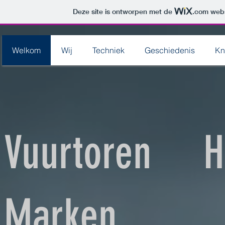
Deze site is ontworpen met de
.com
webs
Welkom
Wij
Techniek
Geschiedenis
Kn
Vuurtoren 
Marken